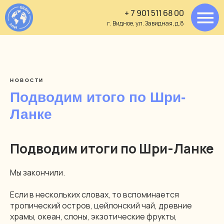
+ 7 901 511 68 00
+ 7 901 511 68 00
г. Видное, ул. Завидная, д.8
г. Видное, ул. Завидная, д.8
НОВОСТИ
Подводим итого по Шри-
Ланке
Подводим итоги по Шри-Ланке
Мы закончили.
Если в нескольких словах, то вспоминается
тропический остров, цейлонский чай, древние
храмы, океан, слоны, экзотические фрукты,