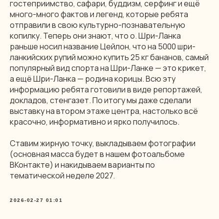
гостеприимство, сафари, буддизм, серфинг и ещё
много-много фактов и легенд, которые ребята
отправили в свою культурно-познавательную
копилку. Теперь они знают, что о. Шри-Ланка
раньше носил название Цейлон, что на 5000 шри-
ланкийских рупий можно купить 25 кг бананов, самый
популярный вид спорта на Шри-Ланке — это крикет,
а ещё Шри-Ланка — родина корицы. Всю эту
информацию ребята готовили в виде репортажей,
докладов, стенгазет. По итогу мы даже сделали
выставку на втором этаже центра, настолько всё
красочно, информативно и ярко получилось.
Ставим жирную точку, выкладываем фотографии
(основная масса будет в нашем фотоальбоме
ВКонтакте) и накидываем варианты по
тематической неделе 2027.
2026-02-27 01:01