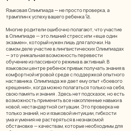
Языковая Олимпиада — не просто проверка, а
трамплин к успеху вашего ребенка 🚀.
Многие родители ошибочно полагают, что участие
в Олимпиаде — это лишний стресс или «еще один
экзамен», который нужен лишь для галочки. На
самом деле участие в лингвистических Олимпиадах
— это уникальная возможность перевести
обучение из пассивного режима в активный. В
языковом центре ребенок привык получать знания в
комфортной игровой среде с поддержкой опытного
наставника. Олимпиада же дает ему опыт «боевого
крещения», когда можно полагаться только на себя,
свою память и знания . Здесь нет подсказок, но есть
возможность применить все накопленные навыки в
новой, нестандартной ситуации. Это проверка не
только знаний, но и языковой интуиции, гибкости
ума и умения не растеряться в незнакомой
обстановке — качествам, которые необходимы для