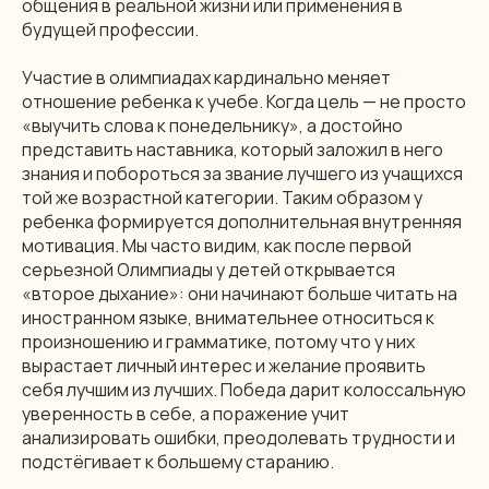
общения в реальной жизни или применения в
будущей профессии.
Участие в олимпиадах кардинально меняет
отношение ребенка к учебе. Когда цель — не просто
«выучить слова к понедельнику», а достойно
представить наставника, который заложил в него
знания и побороться за звание лучшего из учащихся
той же возрастной категории. Таким образом у
ребенка формируется дополнительная внутренняя
мотивация. Мы часто видим, как после первой
серьезной Олимпиады у детей открывается
«второе дыхание»: они начинают больше читать на
иностранном языке, внимательнее относиться к
произношению и грамматике, потому что у них
вырастает личный интерес и желание проявить
себя лучшим из лучших. Победа дарит колоссальную
уверенность в себе, а поражение учит
анализировать ошибки, преодолевать трудности и
подстёгивает к большему старанию.